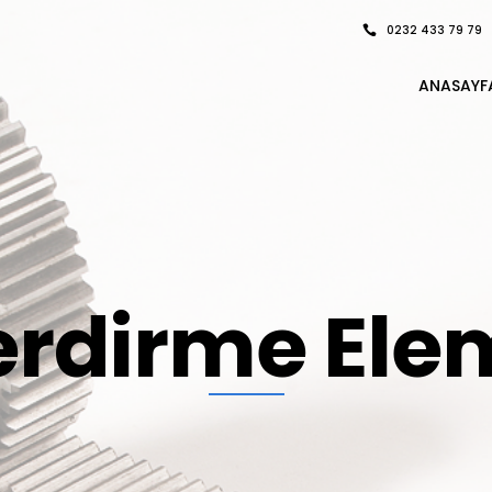
0232 433 79 79
ANASAYF
erdirme Ele